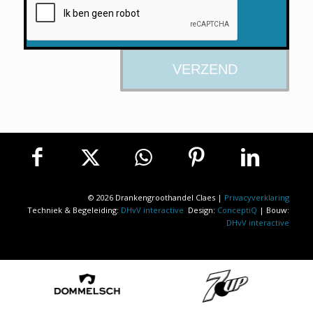
© 2026 Drankengroothandel Claes |
Privacyverklaring
Techniek & Begeleiding:
DHvV interactive
Design:
ConceptiQ
| Bouw:
DHvV interactive