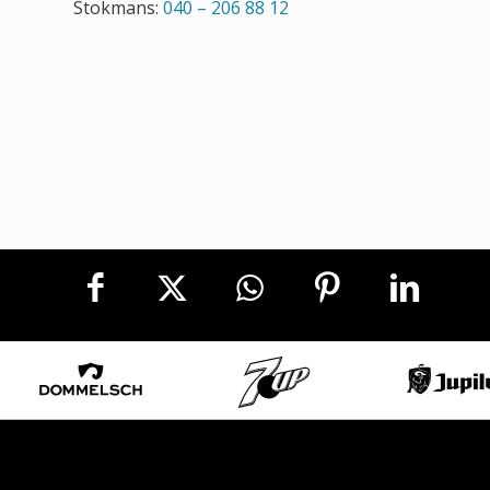
Stokmans:
040 – 206 88 12