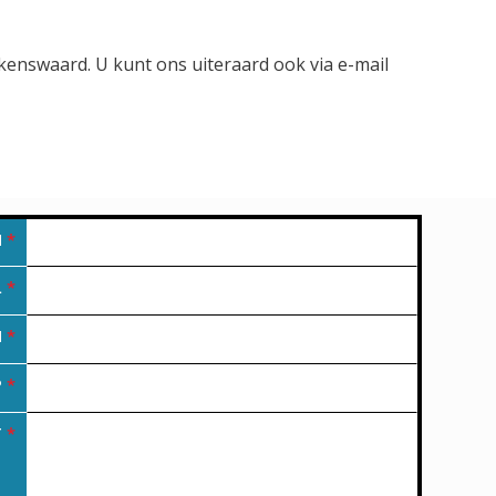
lkenswaard. U kunt ons uiteraard ook via e-mail
M
*
L
*
N
*
P
*
T
*