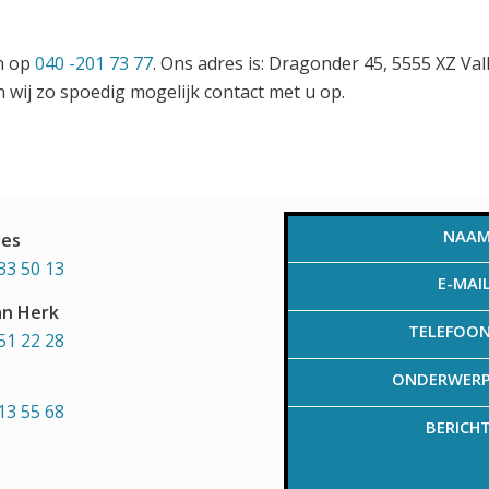
en op
040 -201 73 77
. Ons adres is: Dragonder 45, 5555 XZ Va
 wij zo spoedig mogelijk contact met u op.
NAA
aes
33 50 13
E-MAI
an Herk
TELEFOO
51 22 28
ONDERWER
13 55 68
BERICH