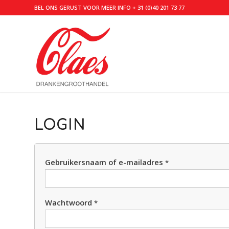
BEL ONS GERUST VOOR MEER INFO
+ 31 (0)40 201 73 77
LOGIN
Gebruikersnaam of e-mailadres
*
Wachtwoord
*