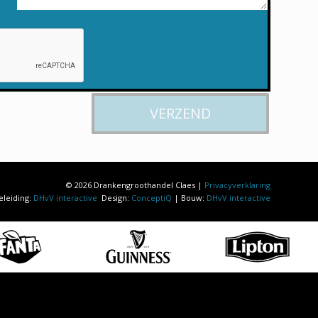
© 2026 Drankengroothandel Claes |
Privacyverklaring
eleiding:
DHvV interactive
Design:
ConceptiQ
| Bouw:
DHvV interactive