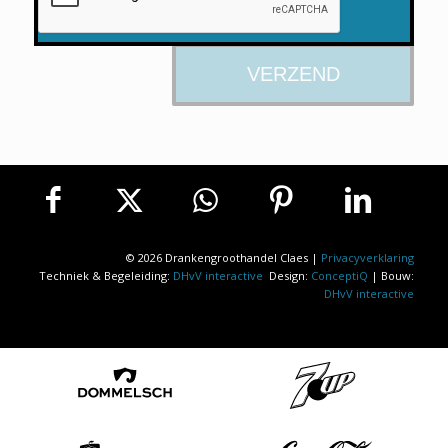
© 2026 Drankengroothandel Claes |
Privacyverklaring
Techniek & Begeleiding:
DHvV interactive
Design:
ConceptiQ
| Bouw:
DHvV interactive