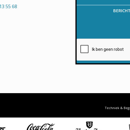
13 55 68
BERICH
Techniek & Beg