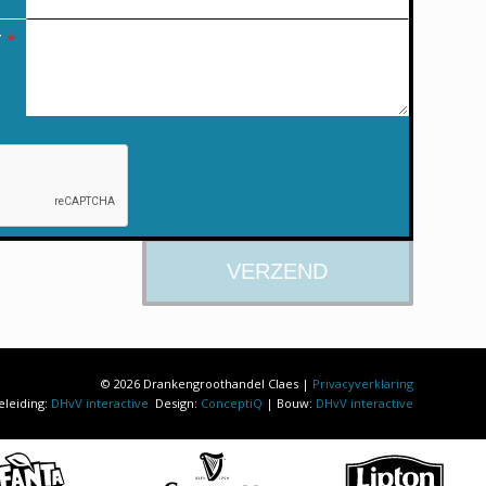
T
*
© 2026 Drankengroothandel Claes |
Privacyverklaring
eleiding:
DHvV interactive
Design:
ConceptiQ
| Bouw:
DHvV interactive