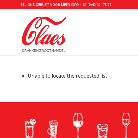
BEL ONS GERUST VOOR MEER INFO
+ 31 (0)40 201 73 77
Unable to locate the requested list