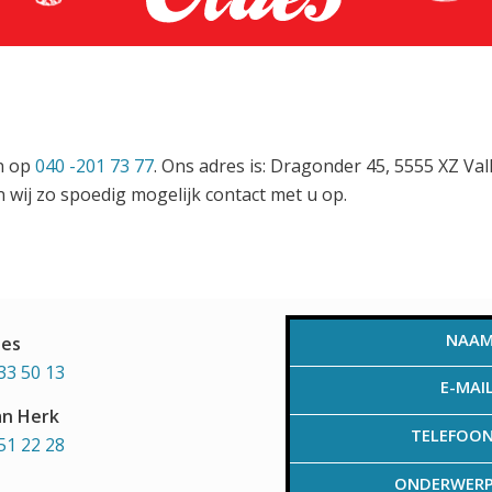
en op
040 -201 73 77
. Ons adres is: Dragonder 45, 5555 XZ Va
 wij zo spoedig mogelijk contact met u op.
NAA
aes
33 50 13
E-MAI
an Herk
TELEFOO
51 22 28
ONDERWER