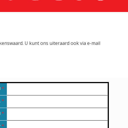
lkenswaard. U kunt ons uiteraard ook via e-mail
M
*
L
*
N
*
P
*