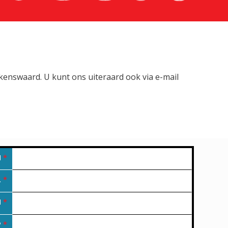
lkenswaard. U kunt ons uiteraard ook via e-mail
M
*
L
*
N
*
P
*