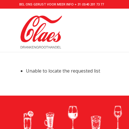
BEL ONS GERUST VOOR MEER INFO
+ 31 (0)40 201 73 77
Unable to locate the requested list