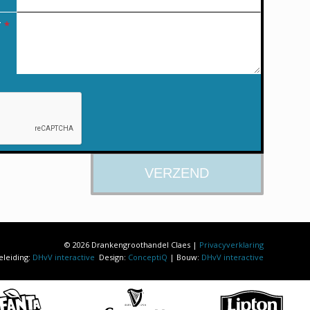
T
*
© 2026 Drankengroothandel Claes |
Privacyverklaring
eleiding:
DHvV interactive
Design:
ConceptiQ
| Bouw:
DHvV interactive