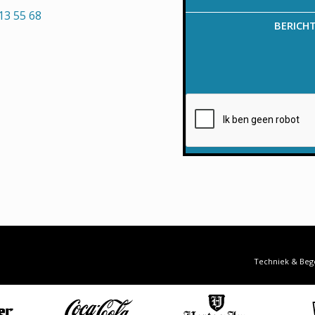
13 55 68
BERICH
Techniek & Beg