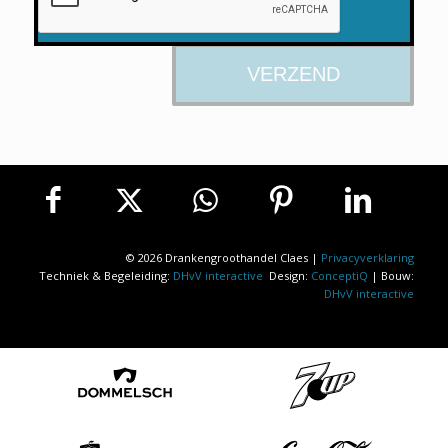
© 2026 Drankengroothandel Claes |
Privacyverklaring
Techniek & Begeleiding:
DHvV interactive
Design:
ConceptiQ
| Bouw:
DHvV interactive