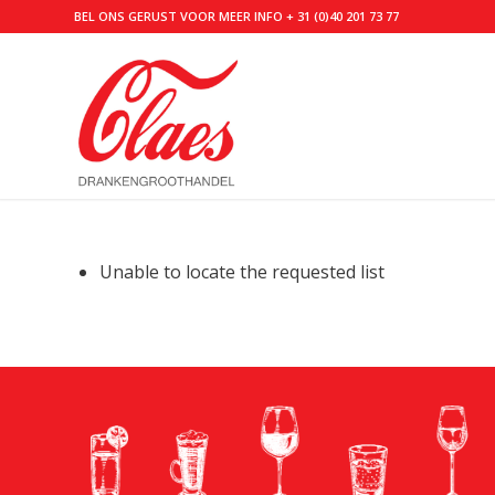
BEL ONS GERUST VOOR MEER INFO
+ 31 (0)40 201 73 77
Unable to locate the requested list