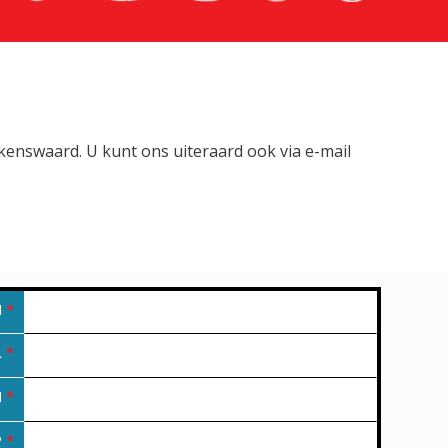
lkenswaard. U kunt ons uiteraard ook via e-mail
M
*
L
*
N
*
P
*