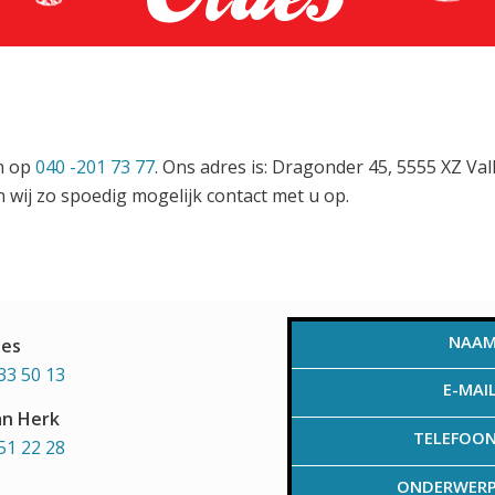
en op
040 -201 73 77
. Ons adres is: Dragonder 45, 5555 XZ Va
 wij zo spoedig mogelijk contact met u op.
NAA
aes
33 50 13
E-MAI
an Herk
TELEFOO
51 22 28
ONDERWER