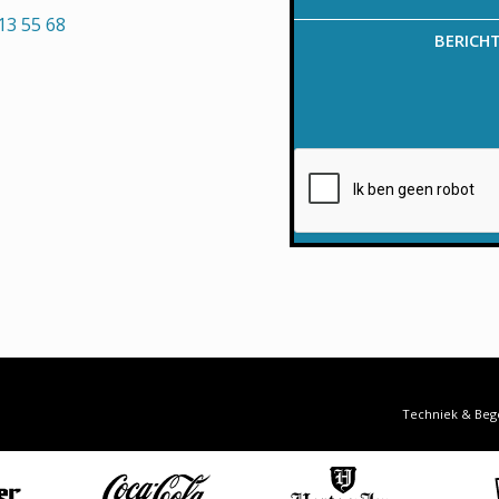
13 55 68
BERICH
Techniek & Beg