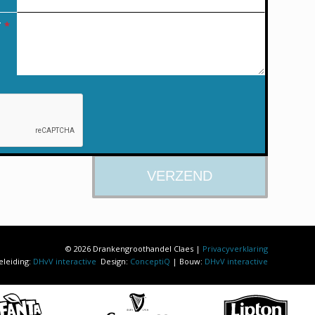
T
*
© 2026 Drankengroothandel Claes |
Privacyverklaring
eleiding:
DHvV interactive
Design:
ConceptiQ
| Bouw:
DHvV interactive