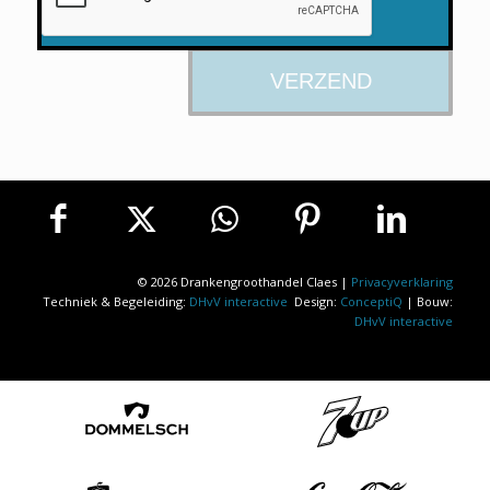
© 2026 Drankengroothandel Claes |
Privacyverklaring
Techniek & Begeleiding:
DHvV interactive
Design:
ConceptiQ
| Bouw:
DHvV interactive