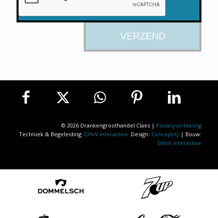
© 2026 Drankengroothandel Claes |
Privacyverklaring
Techniek & Begeleiding:
DHvV interactive
Design:
ConceptiQ
| Bouw:
DHvV interactive