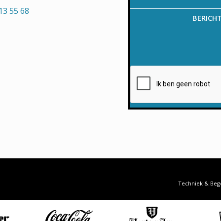
13 55 68
BERICH
Techniek & Beg