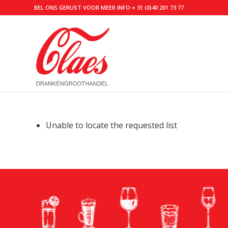
BEL ONS GERUST VOOR MEER INFO
+ 31 (0)40 201 73 77
Unable to locate the requested list