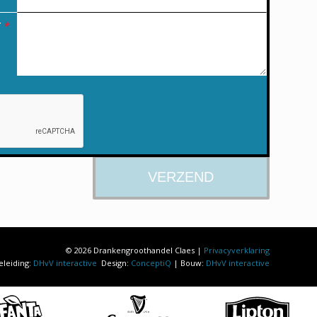
T
*
© 2026 Drankengroothandel Claes |
Privacyverklaring
eleiding:
DHvV interactive
Design:
ConceptiQ
| Bouw:
DHvV interactive