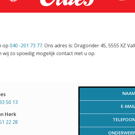
en op
040 -201 73 77
. Ons adres is: Dragonder 45, 5555 XZ Va
 wij zo spoedig mogelijk contact met u op.
NAA
aes
33 50 13
E-MAI
an Herk
TELEFOO
51 22 28
ONDERWER