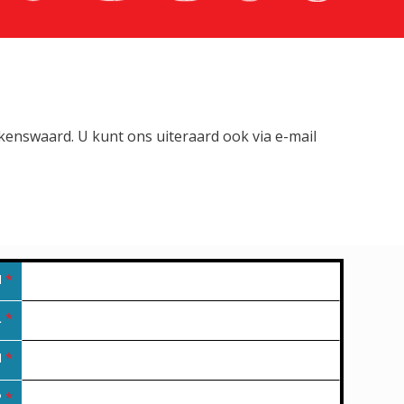
lkenswaard. U kunt ons uiteraard ook via e-mail
M
*
L
*
N
*
P
*