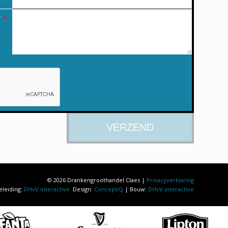
T
*
© 2026 Drankengroothandel Claes |
Privacyverklaring
eleiding:
DHvV interactive
Design:
ConceptiQ
| Bouw:
DHvV interactive