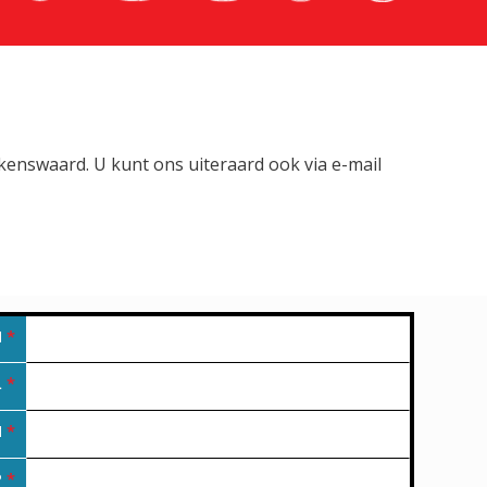
lkenswaard. U kunt ons uiteraard ook via e-mail
M
*
L
*
N
*
P
*