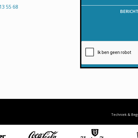
13 55 68
BERICH
Techniek & Beg