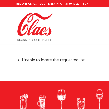
BEL ONS GERUST VOOR MEER INFO
+ 31 (0)40 201 73 77
Unable to locate the requested list