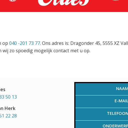
en op
040 -201 73 77
. Ons adres is: Dragonder 45, 5555 XZ Va
 wij zo spoedig mogelijk contact met u op.
NAA
aes
33 50 13
E-MAI
an Herk
TELEFOO
51 22 28
ONDERWER