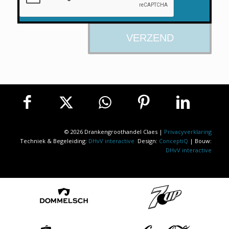
© 2026 Drankengroothandel Claes |
Privacyverklaring
Techniek & Begeleiding:
DHvV interactive
Design:
ConceptiQ
| Bouw:
DHvV interactive