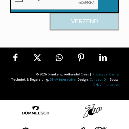
© 2026 Drankengroothandel Claes |
Privacyverklaring
Techniek & Begeleiding:
DHvV interactive
Design:
ConceptiQ
| Bouw:
DHvV interactive