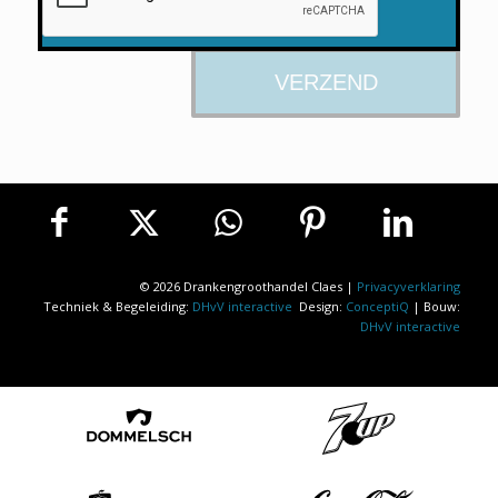
© 2026 Drankengroothandel Claes |
Privacyverklaring
Techniek & Begeleiding:
DHvV interactive
Design:
ConceptiQ
| Bouw:
DHvV interactive