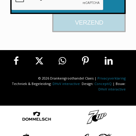
© 2026 Drankengroothandel Claes |
Privacyverklaring
Techniek & Begeleiding:
DHvV interactive
Design:
ConceptiQ
| Bouw:
DHvV interactive