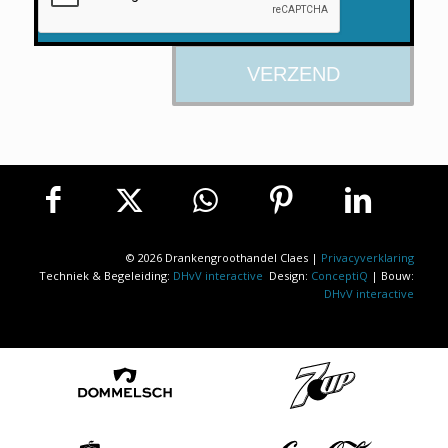
© 2026 Drankengroothandel Claes |
Privacyverklaring
Techniek & Begeleiding:
DHvV interactive
Design:
ConceptiQ
| Bouw:
DHvV interactive