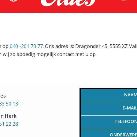
en op
040 -201 73 77
. Ons adres is: Dragonder 45, 5555 XZ Va
 wij zo spoedig mogelijk contact met u op.
NAA
aes
33 50 13
E-MAI
an Herk
TELEFOO
51 22 28
ONDERWER