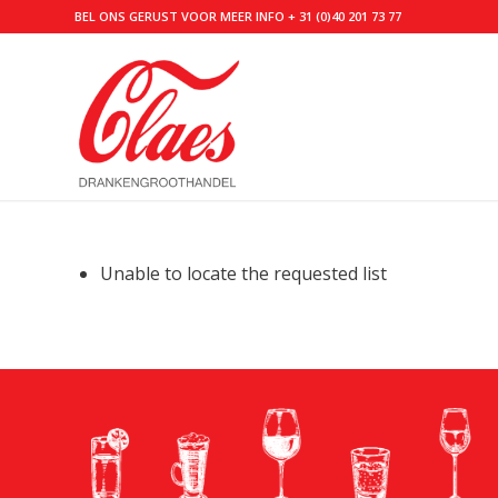
BEL ONS GERUST VOOR MEER INFO
+ 31 (0)40 201 73 77
Unable to locate the requested list