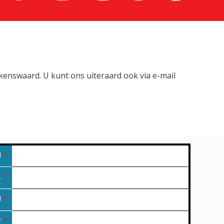
lkenswaard. U kunt ons uiteraard ook via e-mail
M
*
L
*
N
*
P
*