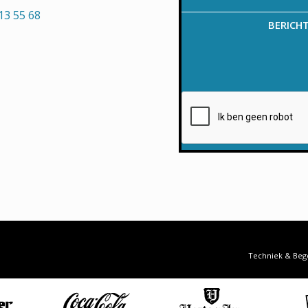
13 55 68
BERICH
Techniek & Beg