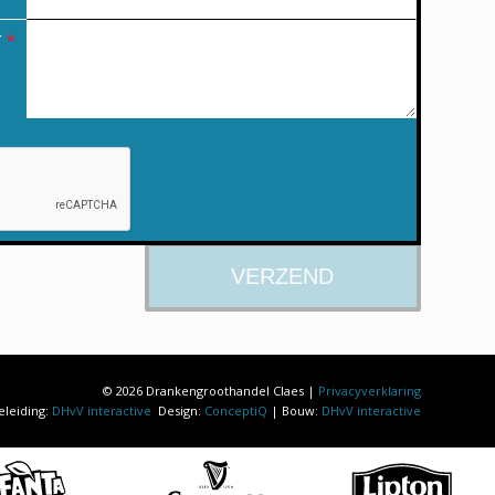
T
*
© 2026 Drankengroothandel Claes |
Privacyverklaring
eleiding:
DHvV interactive
Design:
ConceptiQ
| Bouw:
DHvV interactive