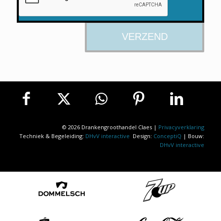
© 2026 Drankengroothandel Claes |
Privacyverklaring
Techniek & Begeleiding:
DHvV interactive
Design:
ConceptiQ
| Bouw:
DHvV interactive