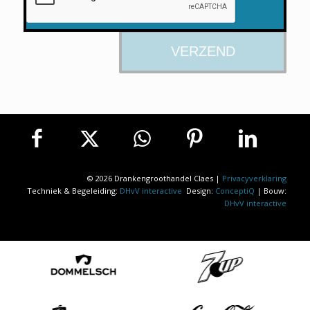
© 2026 Drankengroothandel Claes |
Privacyverklaring
Techniek & Begeleiding:
DHvV interactive
Design:
ConceptiQ
| Bouw:
DHvV interactive