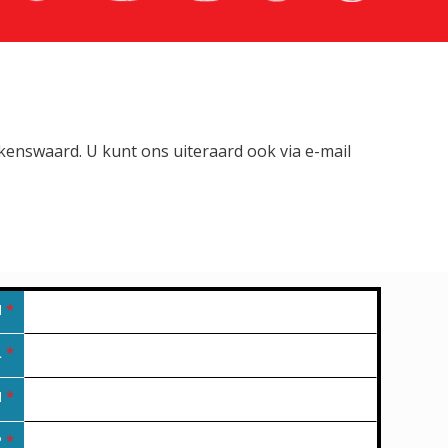
lkenswaard. U kunt ons uiteraard ook via e-mail
M
*
L
*
N
*
P
*