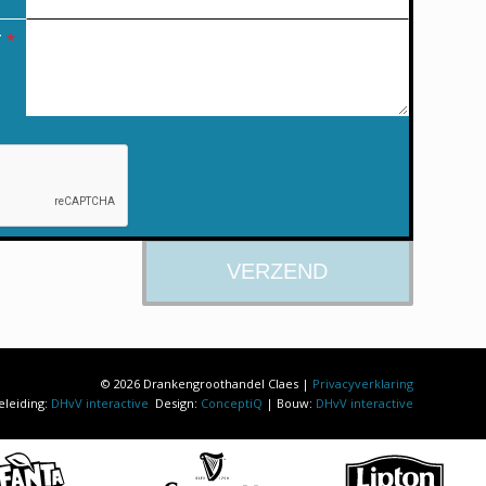
T
*
© 2026 Drankengroothandel Claes |
Privacyverklaring
eleiding:
DHvV interactive
Design:
ConceptiQ
| Bouw:
DHvV interactive