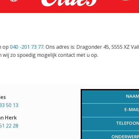
en op
040 -201 73 77
. Ons adres is: Dragonder 45, 5555 XZ Va
 wij zo spoedig mogelijk contact met u op.
NAA
aes
33 50 13
E-MAI
an Herk
TELEFOO
51 22 28
ONDERWER