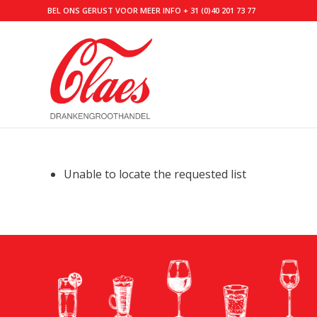
BEL ONS GERUST VOOR MEER INFO
+ 31 (0)40 201 73 77
Unable to locate the requested list