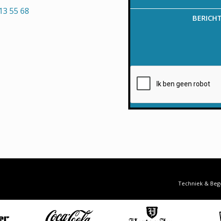
13 55 68
BERICH
Techniek & Beg