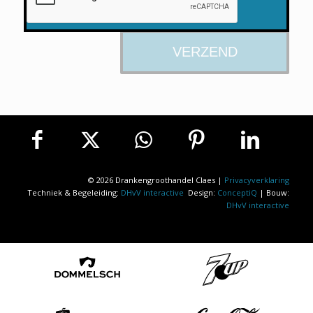
© 2026 Drankengroothandel Claes |
Privacyverklaring
Techniek & Begeleiding:
DHvV interactive
Design:
ConceptiQ
| Bouw:
DHvV interactive