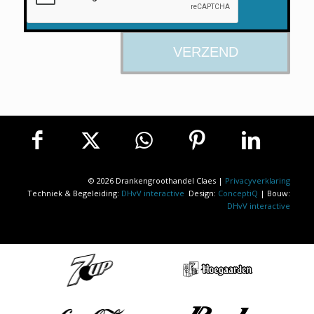
© 2026 Drankengroothandel Claes |
Privacyverklaring
Techniek & Begeleiding:
DHvV interactive
Design:
ConceptiQ
| Bouw:
DHvV interactive