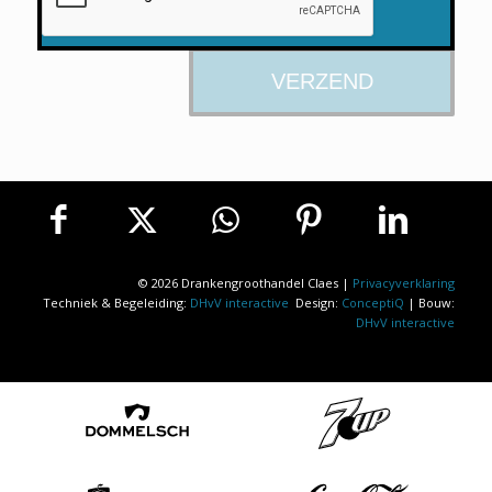
© 2026 Drankengroothandel Claes |
Privacyverklaring
Techniek & Begeleiding:
DHvV interactive
Design:
ConceptiQ
| Bouw:
DHvV interactive