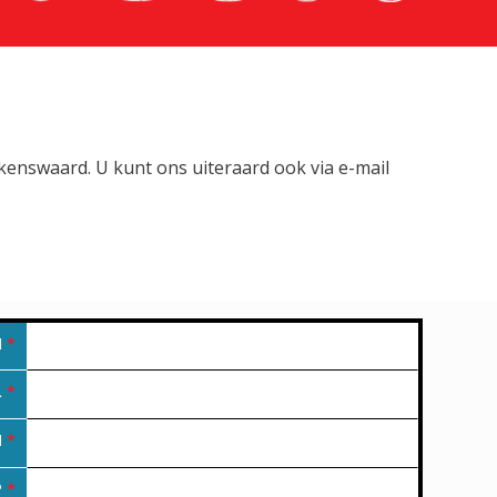
lkenswaard. U kunt ons uiteraard ook via e-mail
M
*
L
*
N
*
P
*