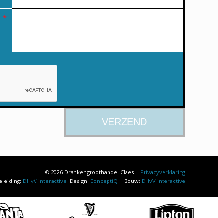
T
*
© 2026 Drankengroothandel Claes |
Privacyverklaring
eleiding:
DHvV interactive
Design:
ConceptiQ
| Bouw:
DHvV interactive