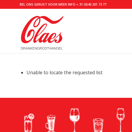
BEL ONS GERUST VOOR MEER INFO
+ 31 (0)40 201 73 77
Unable to locate the requested list