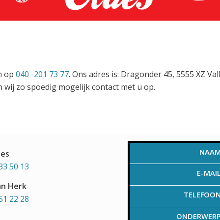
en op
040 -201 73 77
. Ons adres is: Dragonder 45, 5555 XZ Va
 wij zo spoedig mogelijk contact met u op.
NAA
aes
33 50 13
E-MAI
an Herk
TELEFOO
51 22 28
ONDERWER