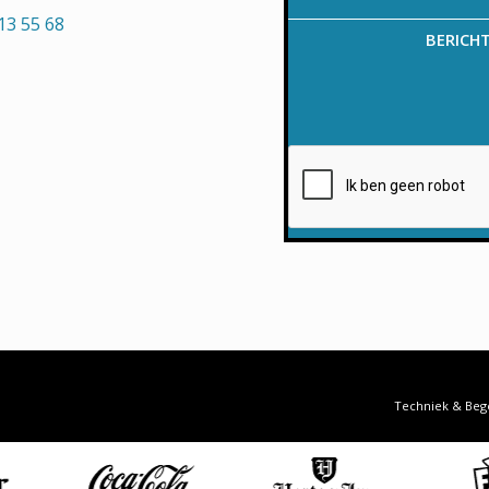
13 55 68
BERICH
Techniek & Beg