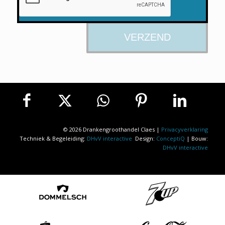
© 2026 Drankengroothandel Claes |
Privacyverklaring
Techniek & Begeleiding:
DHvV interactive
Design:
ConceptiQ
| Bouw:
DHvV interactive