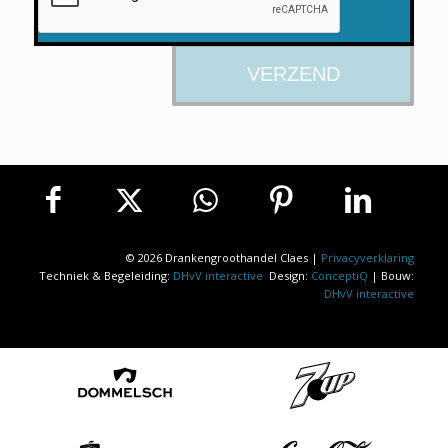
© 2026 Drankengroothandel Claes |
Privacyverklaring
Techniek & Begeleiding:
DHvV interactive
Design:
ConceptiQ
| Bouw:
DHvV interactive