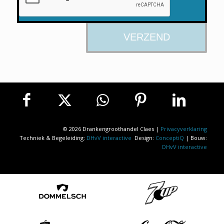
© 2026 Drankengroothandel Claes |
Privacyverklaring
Techniek & Begeleiding:
DHvV interactive
Design:
ConceptiQ
| Bouw:
DHvV interactive