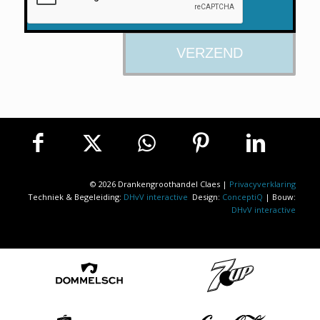
© 2026 Drankengroothandel Claes |
Privacyverklaring
Techniek & Begeleiding:
DHvV interactive
Design:
ConceptiQ
| Bouw:
DHvV interactive