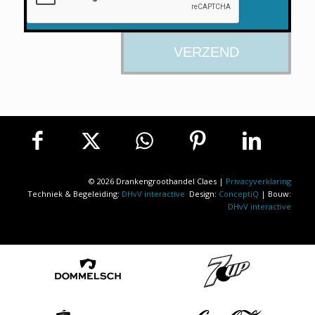
© 2026 Drankengroothandel Claes |
Privacyverklaring
Techniek & Begeleiding:
DHvV interactive
Design:
ConceptiQ
| Bouw:
DHvV interactive