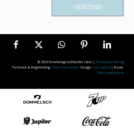
© 2026 Drankengroothandel Claes |
Privacyverklaring
Techniek & Begeleiding:
DHvV interactive
Design:
ConceptiQ
| Bouw:
DHvV interactive