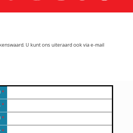
lkenswaard. U kunt ons uiteraard ook via e-mail
M
*
L
*
N
*
P
*