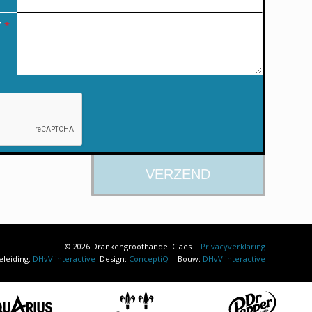
T
*
© 2026 Drankengroothandel Claes |
Privacyverklaring
eleiding:
DHvV interactive
Design:
ConceptiQ
| Bouw:
DHvV interactive