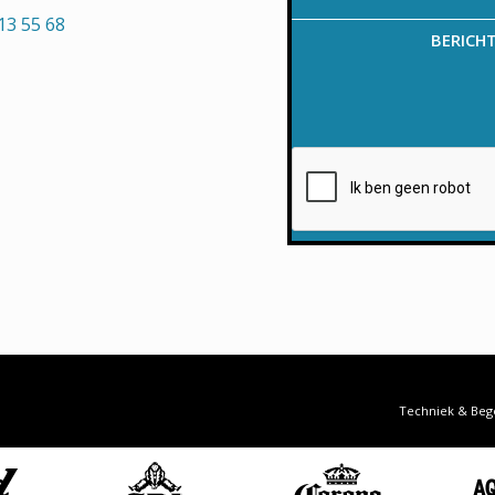
13 55 68
BERICH
Techniek & Beg