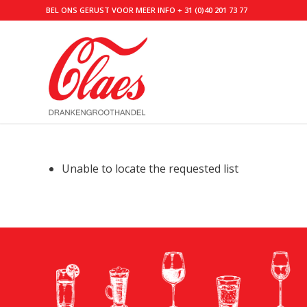
BEL ONS GERUST VOOR MEER INFO
+ 31 (0)40 201 73 77
Unable to locate the requested list