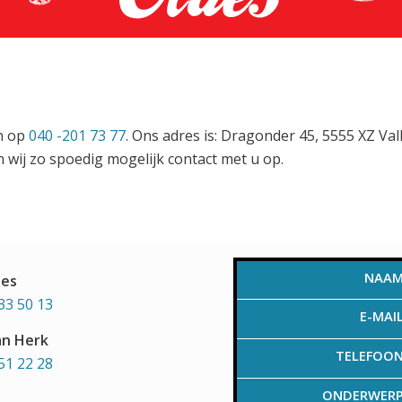
en op
040 -201 73 77
. Ons adres is: Dragonder 45, 5555 XZ Va
 wij zo spoedig mogelijk contact met u op.
NAA
aes
33 50 13
E-MAI
an Herk
TELEFOO
51 22 28
ONDERWER