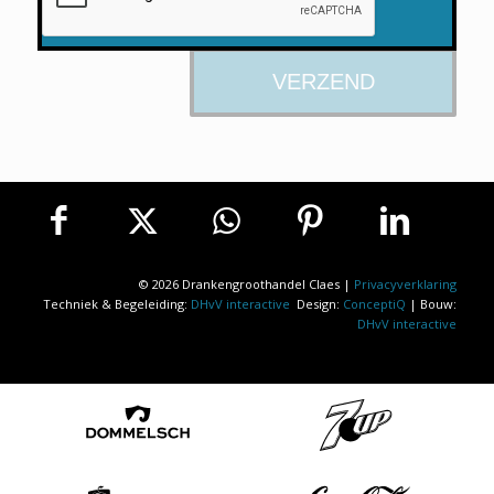
© 2026 Drankengroothandel Claes |
Privacyverklaring
Techniek & Begeleiding:
DHvV interactive
Design:
ConceptiQ
| Bouw:
DHvV interactive