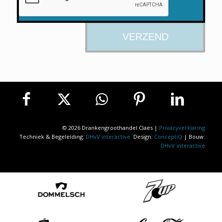
© 2026 Drankengroothandel Claes |
Privacyverklaring
Techniek & Begeleiding:
DHvV interactive
Design:
ConceptiQ
| Bouw:
DHvV interactive